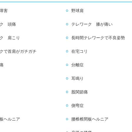
障害
野球肩
ク 頭痛
テレワーク 膝が痛い
ク 肩こり
長時間テレワークで不良姿勢
クで首肩がガチガチ
在宅コリ
痛
分離症
耳鳴り
股関節痛
側弯症
板ヘルニア
腰椎椎間板ヘルニア