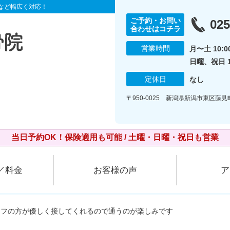
など幅広く対応！
ご予約・お問い
025
合わせはコチラ
営業時間
月〜土 10:00
日曜、祝日 10
定休日
なし
〒950-0025 新潟県新潟市東区藤
当日予約OK！保険適用も可能 / 土曜・日曜・祝日も営業
／料金
お客様の声
ア
ッフの方が優しく接してくれるので通うのが楽しみです