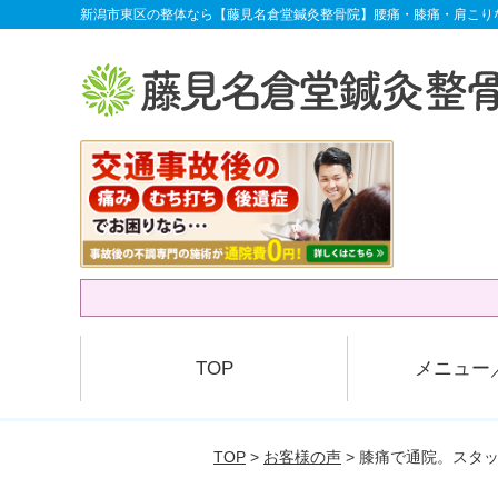
新潟市東区の整体なら【藤見名倉堂鍼灸整骨院】腰痛・膝痛・肩こり
TOP
メニュー
TOP
>
お客様の声
> 膝痛で通院。スタ