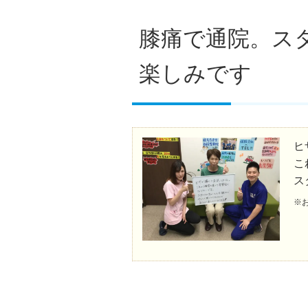
膝痛で通院。ス
楽しみです
ヒ
こ
ス
※