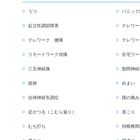
うつ
パニック
起立性調節障害
テレワー
テレワーク 腰痛
テレワー
リモートワーク頭痛
在宅ワー
三叉神経痛
肋間神経
捻挫
めまい
自律神経失調症
踵の痛み
足がつる（こむら返り）
首こり
むち打ち
頚椎椎間