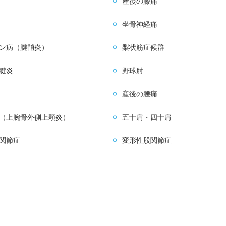
産後の膝痛
坐骨神経痛
ン病（腱鞘炎）
梨状筋症候群
腱炎
野球肘
産後の腰痛
（上腕骨外側上顆炎）
五十肩・四十肩
関節症
変形性股関節症