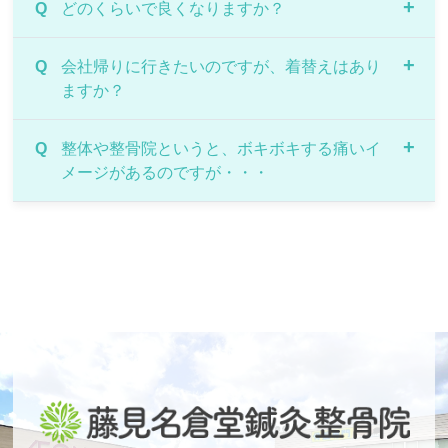
Q
どのくらいで良くなりますか？
A
Q
症状により異なりますが、痛みや違和感などがあ
会社帰りに行きたいのですが、着替えはあり
ますか？
るようでしたら続けてご来院していただき、経過
とともに様子をみていきます。
症状の原因である根本を改善していくためには、
A
Q
お着替えが必要な方には、施術着や短パンをご用
整体や整骨院というと、ボキボキする痛いイ
約1～３ヶ月を目安とお考えください。
メージがあるのですが・・・
意しております。
A
ボキボキする施術はせず、特殊なローラーを使っ
たソフトな矯正を行います。