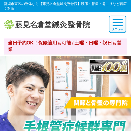
新潟市東区の整体なら【藤見名倉堂鍼灸整骨院】腰痛・膝痛・肩こりなど幅広
く対応！
当日予約OK！保険適用も可能 / 土曜・日曜・祝日も営
業