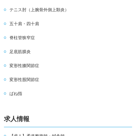
テニス肘（上腕骨外側上顆炎）
五十肩・四十肩
脊柱管狭窄症
足底筋膜炎
変形性膝関節症
変形性股関節症
ばね指
求人情報
【求人】柔道整復師・鍼灸師