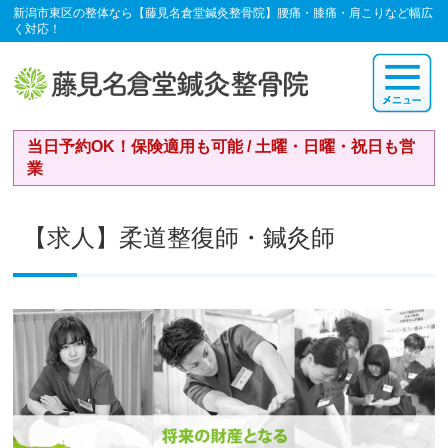
新潟市東区の整体なら【藤見名倉堂鍼灸整骨院】腰痛・膝痛・肩こりなど幅広
く対応！
当日予約OK！保険適用も可能 / 土曜・日曜・祝日も営
業
【求人】柔道整復師・鍼灸師