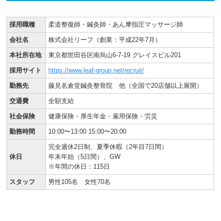
採用職種
柔道整復師・鍼灸師・あん摩指圧マッサージ師
会社名
株式会社リーフ（創業：平成22年7月）
本社所在地
東京都世田谷区南烏山6-7-19 グレイスビル201
採用サイト
https://www.leaf-group.net/recruit/
勤務先
藤見名倉堂鍼灸整骨院 他（全国で20店舗以上展開）
交通費
全額支給
社会保険
健康保険・厚生年金・雇用保険・労災
勤務時間
10:00〜13:00 15:00〜20:00
完全週休2日制、夏季休暇（2年目7日間）
休日
年末年始（5日間）、GW
※年間の休日：115日
スタッフ
男性105名 女性70名