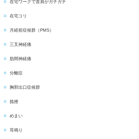
在宅ワークで首肩がガチガチ
在宅コリ
月経前症候群（PMS）
三叉神経痛
肋間神経痛
分離症
胸郭出口症候群
捻挫
めまい
耳鳴り