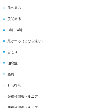
踵の痛み
股関節痛
O脚・X脚
足がつる（こむら返り）
首こり
側弯症
膝痛
むち打ち
頚椎椎間板ヘルニア
腰椎椎間板ヘルニア