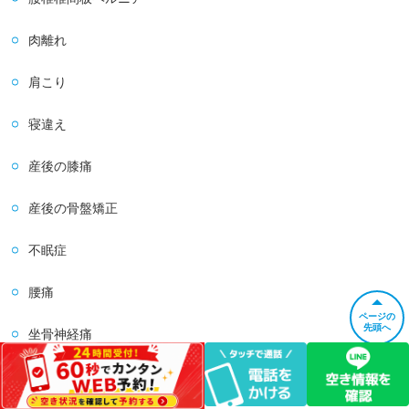
肉離れ
肩こり
寝違え
産後の膝痛
産後の骨盤矯正
不眠症
腰痛
ページの
先頭へ
坐骨神経痛
頭痛