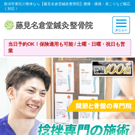
新潟市東区の整体なら【藤見名倉堂鍼灸整骨院】腰痛・膝痛・肩こりなど幅広
く対応！
当日予約OK！保険適用も可能 / 土曜・日曜・祝日も営
業