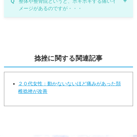
A
Q
お着替えが必要な方には、施術着や短パンをご用
整体や整骨院というと、ボキボキする痛いイ
約1～３ヶ月を目安とお考えください。
メージがあるのですが・・・
意しております。
A
ボキボキする施術はせず、特殊なローラーを使っ
たソフトな矯正を行います。
捻挫に関する関連記事
２０代女性：動かないないほど痛みがあった頚
椎捻挫が改善