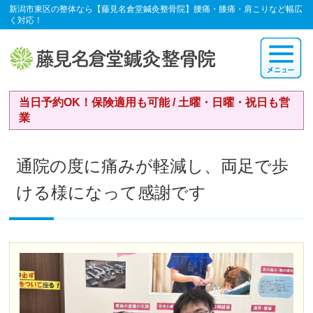
新潟市東区の整体なら【藤見名倉堂鍼灸整骨院】腰痛・膝痛・肩こりなど幅広
く対応！
当日予約OK！保険適用も可能 / 土曜・日曜・祝日も営
業
通院の度に痛みが軽減し、両足で歩
ける様になって感謝です