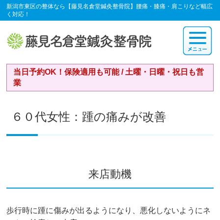
新潟市東区の整体なら【藤見名倉堂鍼灸整骨院】腰痛・膝痛・肩こりなど幅広
く対応！
当日予約OK！保険適用も可能 / 土曜・日曜・祝日も営
業
６０代女性：踵の痛みが改善
来店動機
歩行時に踵に傷みが出るようになり、悪化しないようにネ