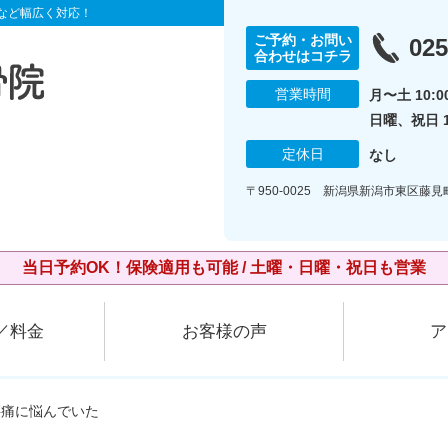
など幅広く対応！
ご予約・お問い
025
合わせはコチラ
営業時間
月〜土 10:00
日曜、祝日 10
定休日
なし
〒950-0025 新潟県新潟市東区藤
当日予約OK！保険適用も可能 / 土曜・日曜・祝日も営業
／料金
お客様の声
ア
腰痛に悩んでいた