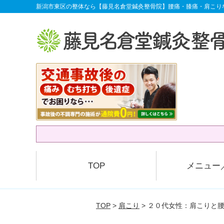
新潟市東区の整体なら【藤見名倉堂鍼灸整骨院】腰痛・膝痛・肩こり
TOP
メニュー
TOP
>
肩こり
> ２０代女性：肩こりと