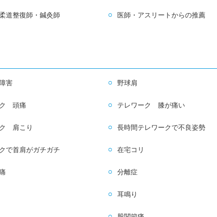
柔道整復師・鍼灸師
医師・アスリートからの推薦
障害
野球肩
ク 頭痛
テレワーク 膝が痛い
ク 肩こり
長時間テレワークで不良姿勢
クで首肩がガチガチ
在宅コリ
痛
分離症
耳鳴り
股関節痛