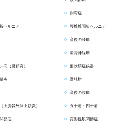
側弯症
板ヘルニア
腰椎椎間板ヘルニア
産後の膝痛
坐骨神経痛
ン病（腱鞘炎）
梨状筋症候群
腱炎
野球肘
産後の腰痛
（上腕骨外側上顆炎）
五十肩・四十肩
関節症
変形性股関節症