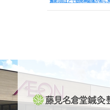
施術3回ほどで肋間神経痛が和ら