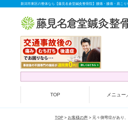
新潟市東区の整体なら【藤見名倉堂鍼灸整骨院】腰痛・膝痛・肩こり
TOP
メニュー
TOP
>
お客様の声
> 元々側弯症があり