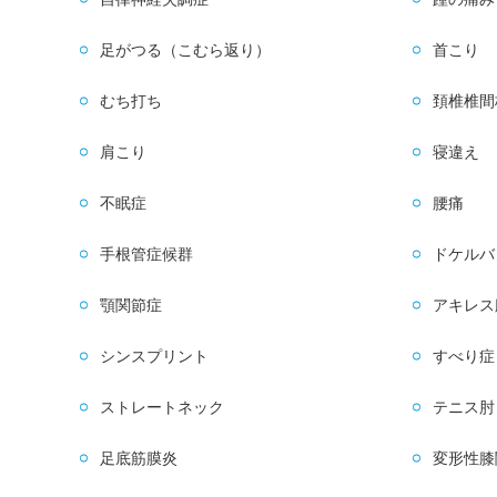
足がつる（こむら返り）
首こり
むち打ち
頚椎椎間
肩こり
寝違え
不眠症
腰痛
手根管症候群
ドケルバ
顎関節症
アキレス
シンスプリント
すべり症
ストレートネック
テニス肘
足底筋膜炎
変形性膝