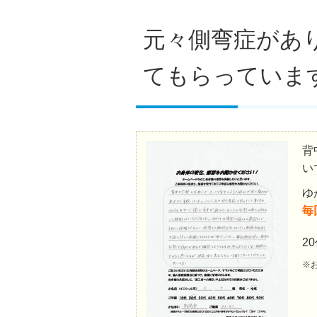
元々側弯症があ
てもらっていま
背
い
ゆ
毎
2
※