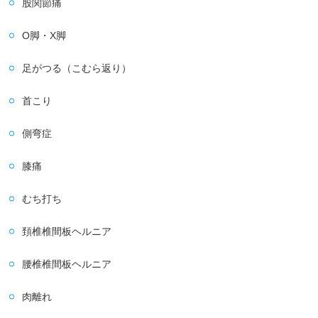
股関節痛
O脚・X脚
足がつる（こむら返り）
首こり
側弯症
膝痛
むち打ち
頚椎椎間板ヘルニア
腰椎椎間板ヘルニア
肉離れ