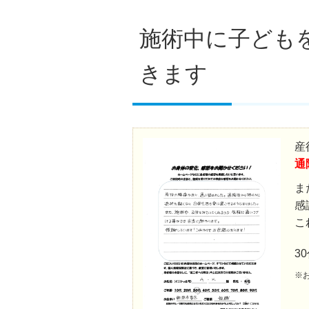
施術中に子ども
きます
産
通
ま
感
こ
3
※