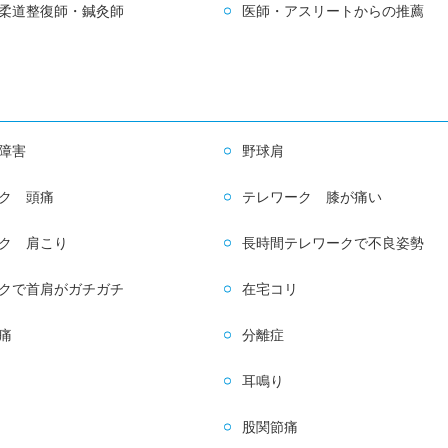
柔道整復師・鍼灸師
医師・アスリートからの推薦
障害
野球肩
ク 頭痛
テレワーク 膝が痛い
ク 肩こり
長時間テレワークで不良姿勢
クで首肩がガチガチ
在宅コリ
痛
分離症
耳鳴り
股関節痛