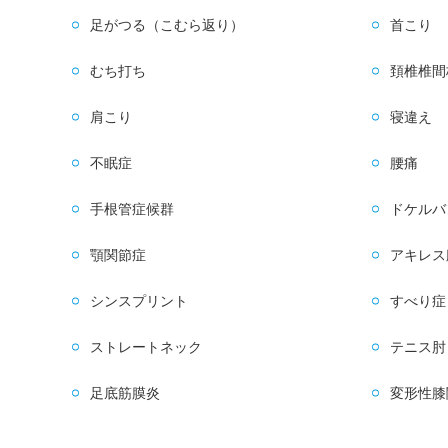
足がつる（こむら返り）
首こり
むち打ち
頚椎椎間
肩こり
寝違え
不眠症
腰痛
手根管症候群
ドケルバ
顎関節症
アキレス
シンスプリント
すべり症
ストレートネック
テニス肘
足底筋膜炎
変形性膝