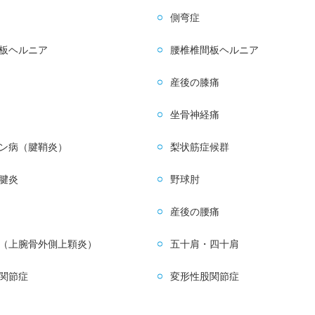
側弯症
板ヘルニア
腰椎椎間板ヘルニア
産後の膝痛
坐骨神経痛
ン病（腱鞘炎）
梨状筋症候群
腱炎
野球肘
産後の腰痛
（上腕骨外側上顆炎）
五十肩・四十肩
関節症
変形性股関節症