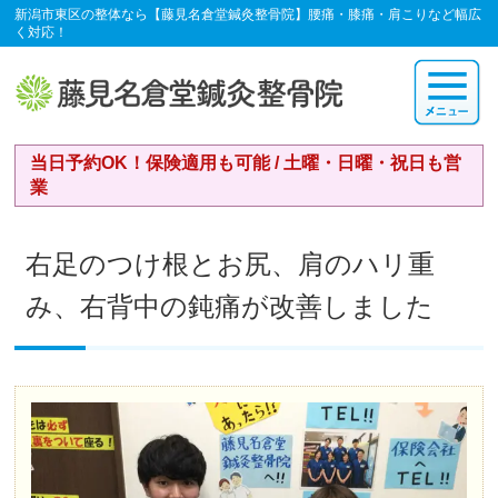
新潟市東区の整体なら【藤見名倉堂鍼灸整骨院】腰痛・膝痛・肩こりなど幅広
く対応！
当日予約OK！保険適用も可能 / 土曜・日曜・祝日も営
業
右足のつけ根とお尻、肩のハリ重
み、右背中の鈍痛が改善しました