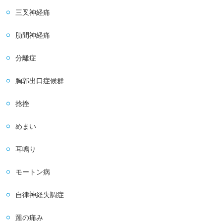
三叉神経痛
肋間神経痛
分離症
胸郭出口症候群
捻挫
めまい
耳鳴り
モートン病
自律神経失調症
踵の痛み