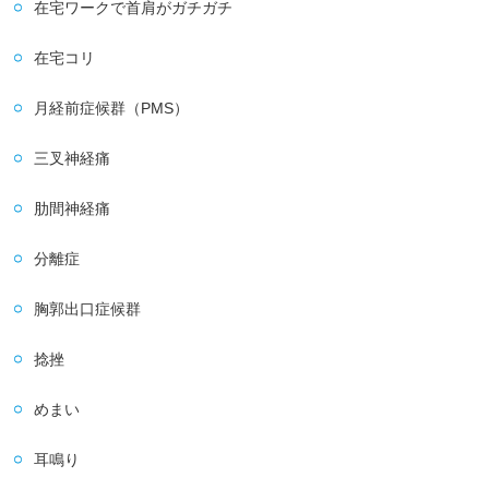
在宅ワークで首肩がガチガチ
在宅コリ
月経前症候群（PMS）
三叉神経痛
肋間神経痛
分離症
胸郭出口症候群
捻挫
めまい
耳鳴り