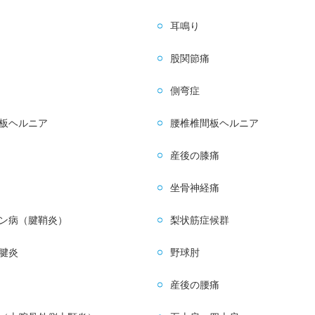
耳鳴り
股関節痛
側弯症
板ヘルニア
腰椎椎間板ヘルニア
産後の膝痛
坐骨神経痛
ン病（腱鞘炎）
梨状筋症候群
腱炎
野球肘
産後の腰痛