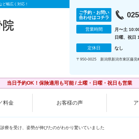
など幅広く対応！
ご予約・お問い
025
合わせはコチラ
営業時間
月〜土 10:00
日曜、祝日 10
定休日
なし
〒950-0025 新潟県新潟市東区藤
当日予約OK！保険適用も可能 / 土曜・日曜・祝日も営業
／料金
お客様の声
ア
別診療を受け、姿勢が伸びたのがわかり驚いていました