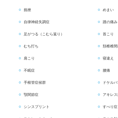
捻挫
めまい
自律神経失調症
踵の痛み
足がつる（こむら返り）
首こり
むち打ち
頚椎椎間
肩こり
寝違え
不眠症
腰痛
手根管症候群
ドケルバ
顎関節症
アキレス
シンスプリント
すべり症