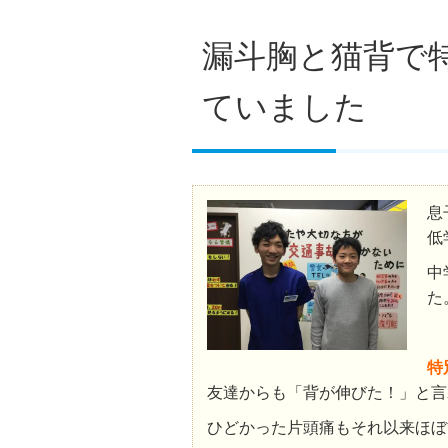
漏斗胸と猫背で
ていました
息
低
中
た
特
友達からも「背が伸びた！」と言
ひどかった片頭痛もそれ以来ほぼ