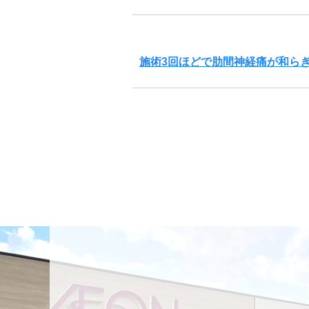
施術3回ほどで肋間神経痛が和ら