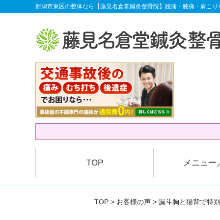
新潟市東区の整体なら【藤見名倉堂鍼灸整骨院】腰痛・膝痛・肩こり
TOP
メニュー
TOP
>
お客様の声
> 漏斗胸と猫背で特