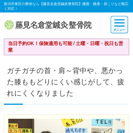
新潟市東区の整体なら【藤見名倉堂鍼灸整骨院】腰痛・膝痛・肩こりなど幅広
く対応！
当日予約OK！保険適用も可能 / 土曜・日曜・祝日も営
業
ガチガチの首・肩～背中や、悪かっ
た膝ももどりにくい感じがして、疲
れにくくなりました