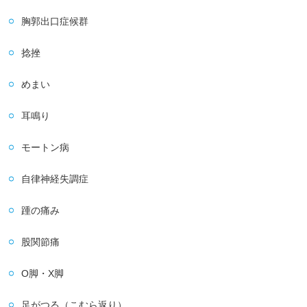
胸郭出口症候群
捻挫
めまい
耳鳴り
モートン病
自律神経失調症
踵の痛み
股関節痛
O脚・X脚
足がつる（こむら返り）