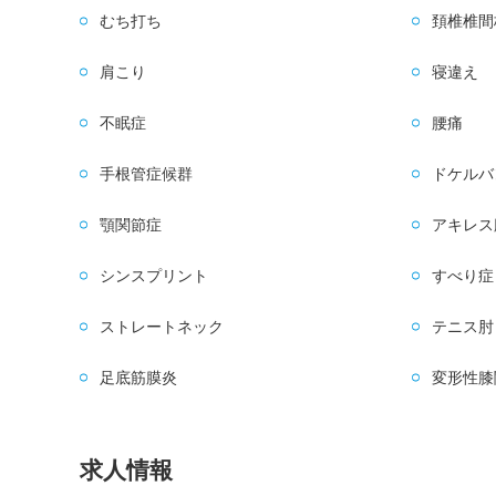
むち打ち
頚椎椎間
肩こり
寝違え
不眠症
腰痛
手根管症候群
ドケルバ
顎関節症
アキレス
シンスプリント
すべり症
ストレートネック
テニス肘
足底筋膜炎
変形性膝
求人情報