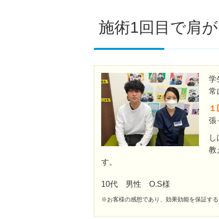
施術1回目で肩
学
常
１
張
し
教
す。
10代 男性 O.S様
※お客様の感想であり、効果効能を保証する