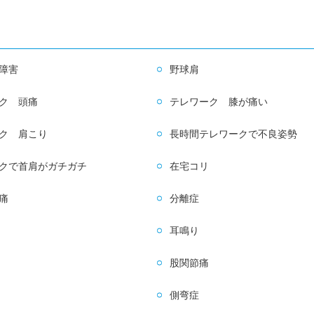
障害
野球肩
ク 頭痛
テレワーク 膝が痛い
ク 肩こり
長時間テレワークで不良姿勢
クで首肩がガチガチ
在宅コリ
痛
分離症
耳鳴り
股関節痛
側弯症