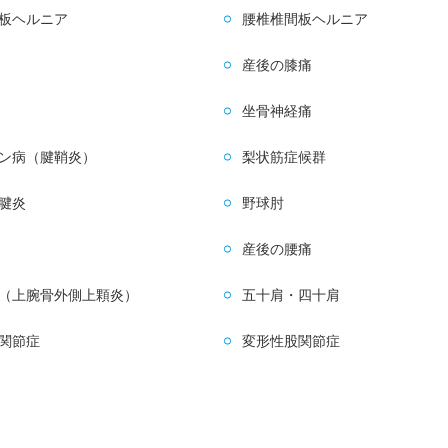
板ヘルニア
腰椎椎間板ヘルニア
産後の膝痛
坐骨神経痛
ン病（腱鞘炎）
梨状筋症候群
腱炎
野球肘
産後の腰痛
（上腕骨外側上顆炎）
五十肩・四十肩
関節症
変形性股関節症