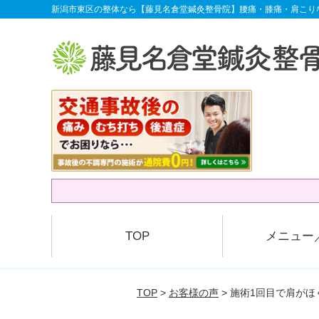
新潟市東区の整体なら【藤見名倉堂鍼灸整骨院】腰痛・膝痛・肩こり
TOP
メニュー
TOP
>
お客様の声
> 施術1回目で肩が